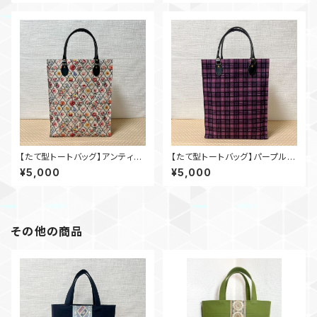
【たて型トートバッグ】アンティー
【たて型トートバッグ】パープルチ
クフラワー
ェック
¥5,000
¥5,000
その他の商品