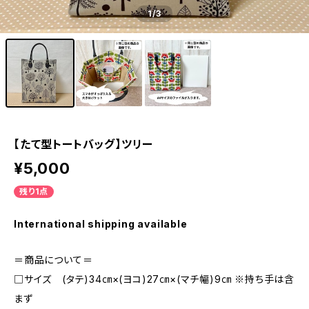
1
/3
【たて型トートバッグ】ツリー
¥5,000
残り1点
International shipping available
＝商品について＝
□サイズ (タテ)34㎝×(ヨコ)27㎝×(マチ幅)9㎝ ※持ち手は含
まず