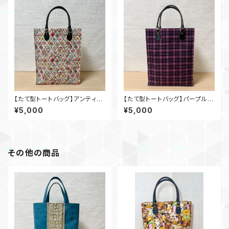
【たて型トートバッグ】アンティー
【たて型トートバッグ】パープルチ
クフラワー
ェック
¥5,000
¥5,000
その他の商品