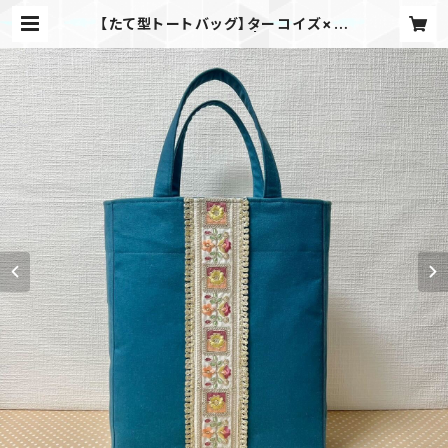
【たて型トートバッグ】ターコイズ×イ
ンド刺繍_tu001 | meme