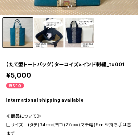
1
/3
【たて型トートバッグ】ターコイズ×インド刺繍_tu001
¥5,000
残り1点
International shipping available
≪商品について≫
□サイズ (タテ)34㎝×(ヨコ)27㎝×(マチ幅)9㎝ ※持ち手は含
まず