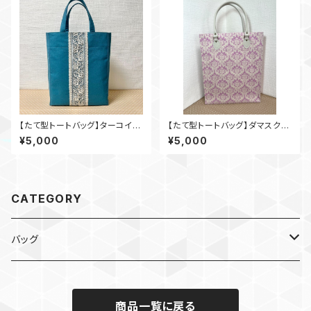
【たて型トートバッグ】ターコイズ
【たて型トートバッグ】ダマスク柄
×インド刺繍_tu003
(ピンク)
¥5,000
¥5,000
CATEGORY
バッグ
デザイン生地
商品一覧に戻る