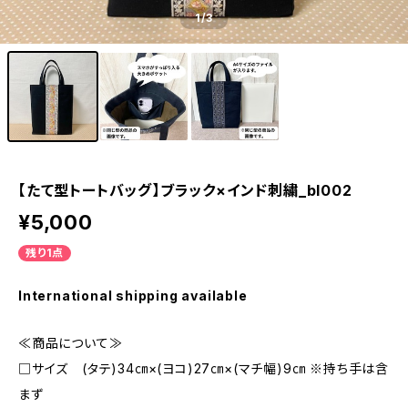
1
/3
【たて型トートバッグ】ブラック×インド刺繍_bl002
¥5,000
残り1点
International shipping available
≪商品について≫
□サイズ (タテ)34㎝×(ヨコ)27㎝×(マチ幅)9㎝ ※持ち手は含
まず