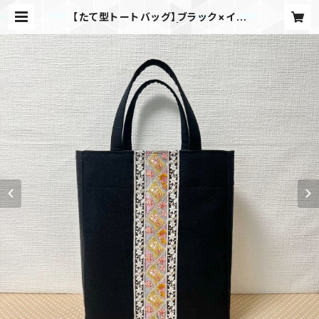
【たて型トートバッグ】ブラック×イン
ド刺繍_bl002 | meme